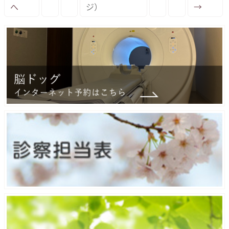
へ
ジ）
→